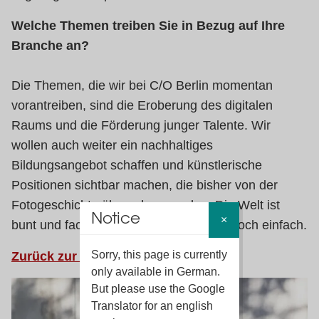
Welche Themen treiben Sie in Bezug auf Ihre
Branche an?
Die Themen, die wir bei C/O Berlin momentan
vorantreiben, sind die Eroberung des digitalen
Raums und die Förderung junger Talente. Wir
wollen auch weiter ein nachhaltiges
Bildungsangebot schaffen und künstlerische
Positionen sichtbar machen, die bisher von der
Fotogeschichte übersehen wurden. Die Welt ist
Notice
×
bunt und facettenreich, zeigen wir das doch einfach.
Sorry, this page is currently
Zurück zur Übersicht
only available in German.
But please use the Google
Translator for an english