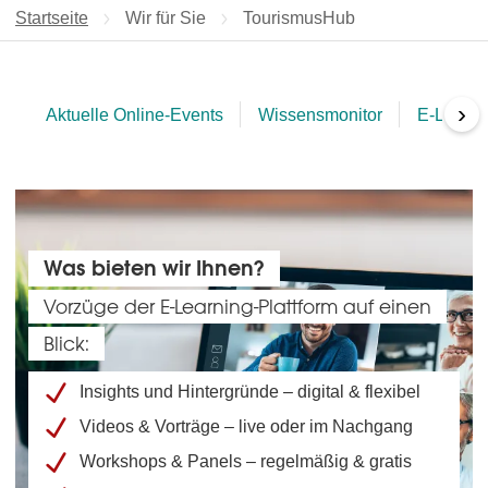
Startseite
Wir für Sie
Aktuelle Seite:
TourismusHub
›
Aktuelle Online-Events
Wissensmonitor
E-Learni
Was bieten wir Ihnen?
Vorzüge der E-Learning-Plattform auf einen
Blick:
Insights und Hintergründe – digital & flexibel
Videos & Vorträge – live oder im Nachgang
Workshops & Panels – regelmäßig & gratis