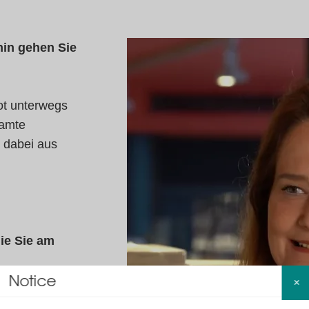
hin gehen Sie
ot unterwegs
samte
 dabei aus
die Sie am
Notice
×
 der Innenstadt