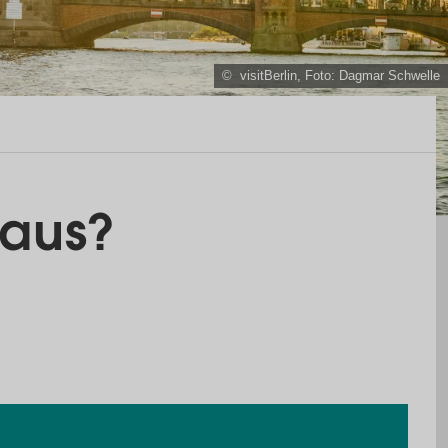
© visitBerlin, Foto: Dagmar Schwelle
 aus?