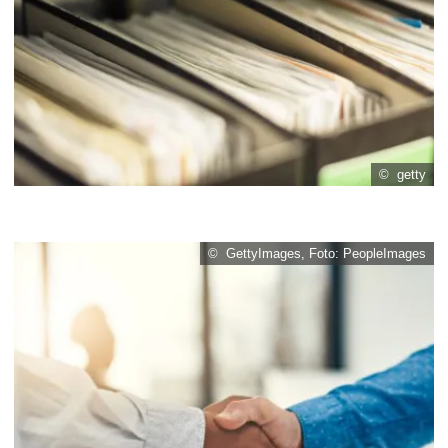
© getty
© GettyImages, Foto: PeopleImages