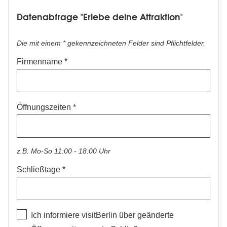
Erlebe
Datenabfrage
Datenabfrage "Erlebe deine Attraktion"
deine
Erlebe
Attraktion
deine
Die mit einem * gekennzeichneten Felder sind Pflichtfelder.
Attraktion
Firmenname
Öffnungszeiten
z.B. Mo-So 11:00 - 18:00 Uhr
Schließtage
Ich informiere visitBerlin über geänderte