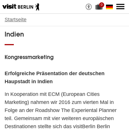
0
A
a
u
k
s
t
Startseite
Indien
w
u
a
e
h
l
Indien
l
l
a
e
n
D
M
a
a
t
Kongressmarketing
t
e
e
i
r
a
Erfolgreiche Präsentation der deutschen
i
n
a
z
Haupstadt in Indien
l
a
i
h
e
l
In Kooperation mit ECM (European Cities
n
:
Marketing) nahmen wir 2016 zum vierten Mal in
Folge an der Roadshow The Experiental Planner
teil. Gemeinsam mit vier weiteren europäischen
Destinationen stellte sich das visitBerlin Berlin