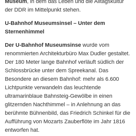
Museum
, in dem das Leben und die Alltagskultur
der DDR im Mittelpunkt stehen.
U-Bahnhof Museumsinsel – Unter dem
Bahnhof
Sternenhimmel
Museumsinsel
Der U-Bahnhof Museumsinse
wurde vom
renommierten Architekturbüro Max Dudler gestaltet.
Der 180 Meter lange Bahnhof verläuft südlich der
Schlossbrücke unter dem Spreekanal. Das
Besondere an diesem Bahnhof: mehr als 6.600
Lichtpunkte verwandeln das leuchtende
ultramarinblaue Bahnsteig-Gewölbe in einen
glitzernden Nachthimmel – in Anlehnung an das
berühmte Bühnenbild, das Friedrich Schinkel für die
Aufführung von Mozarts Zauberflöte im Jahr 1816
entworfen hat.