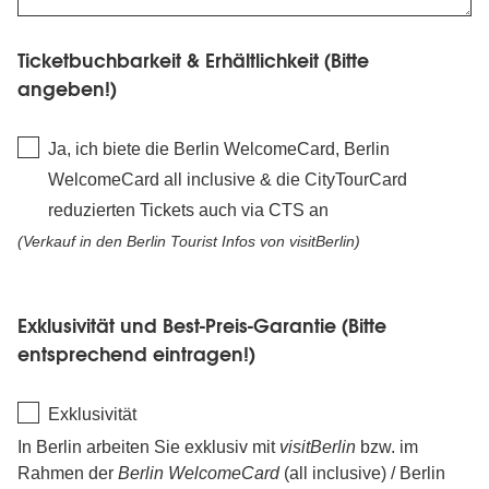
Ticketbuchbarkeit & Erhältlichkeit (Bitte
Ticketbuchbarkeit
angeben!)
&
Erhältlichkeit
Ja, ich biete die Berlin WelcomeCard, Berlin
(Bitte
WelcomeCard all inclusive & die CityTourCard
angeben!)
reduzierten Tickets auch via CTS an
(Verkauf in den Berlin Tourist Infos von
visitBerlin
)
Exklusivität
Exklusivität und Best-Preis-Garantie
(Bitte
und
entsprechend eintragen!)
Best-
Preis-
Exklusivität
Garantie
In Berlin arbeiten Sie exklusiv mit
visitBerlin
bzw. im
Beschreibung
(Bitte
Rahmen der
Berlin WelcomeCard
(all inclusive) / Berlin
Exklusivität
entsprechend