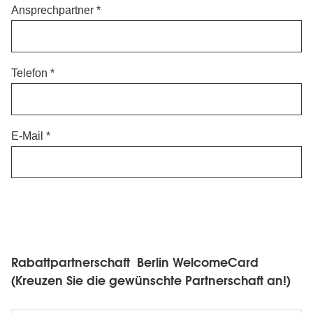
Ansprechpartner
Telefon
E-Mail
Rabattpartnerschaft
Berlin
WelcomeCard
Rabattpartnerschaft
Berlin WelcomeCard
(Kreuzen
(Kreuzen Sie die gewünschte Partnerschaft an!)
Sie
die