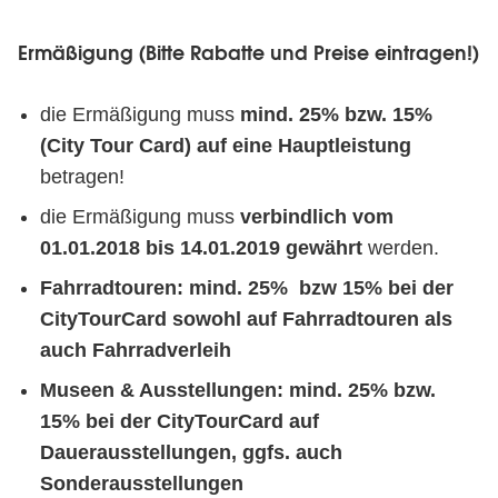
Ermäßigung
Ermäßigung (Bitte Rabatte und Preise eintragen!)
(Bitte
Rabatte
die Ermäßigung muss
mind. 25% bzw. 15%
und
(City Tour Card) auf eine Hauptleistung
Preise
betragen!
eintragen!)
die Ermäßigung muss
verbindlich vom
01.01.2018 bis 14.01.2019 gewährt
werden.
Fahrradtouren:
mind. 25%
bzw 15% bei der
CityTourCard sowohl auf Fahrradtouren als
auch Fahrradverleih
Museen & Ausstellungen:
mind. 25%
bzw.
15% bei der CityTourCard auf
Dauerausstellungen, ggfs. auch
Sonderausstellungen