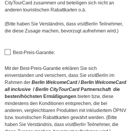
CityTourCard zusammen und beteiligen sich nicht an
eintragen!)
anderen touristischen Rabattkarten o.ä.
(Bitte haben Sie Verständnis, dass
visitBerlin
Teilnehmer,
die diese Zusage machen, bevorzugt aufnehmen wird.)
Best-Preis-Garantie:
Best-
Mit der Best-Preis-Garantie erklären Sie sich
Price-
einverstanden und versichern, dass Sie
visitBerlin
im
Garantie
Rahmen der
Berlin WelcomeCard / Berlin WelcomeCard
-
all inclusive
/
Berlin CityTourCard
Partnerschaft die
Beschreibung
besten/höchsten Ermäßigungen
bieten bzw. diese
mindestens den Konditionen entsprechen, die bei
anderen, vergleichbaren Produkten mit inkludiertem ÖPNV
bzw. touristischen Rabattkarten gewährt werden. (Bitte
haben Sie Verständnis, dass
visitBerlin
Teilnehmer, die