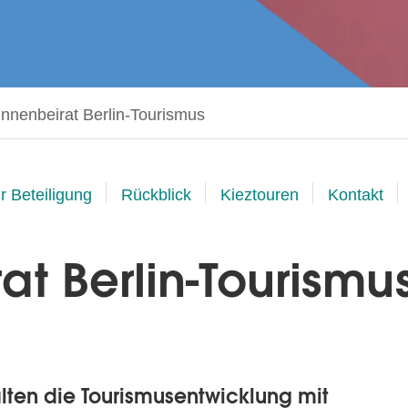
 Seite:
innenbeirat Berlin-Tourismus
ur Beteiligung
Rückblick
Kieztouren
Kontakt
at Berlin-Tourismu
alten die Tourismusentwicklung mit