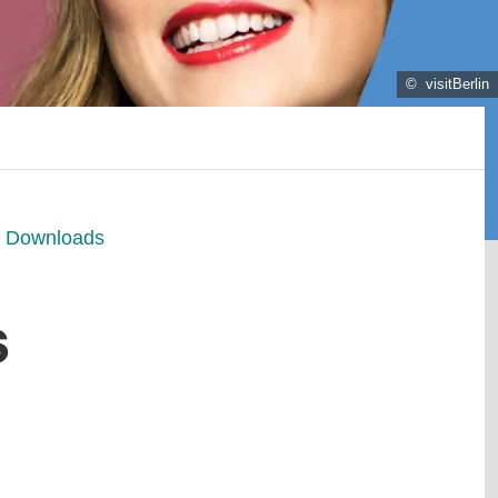
© visitBerlin
Downloads
s