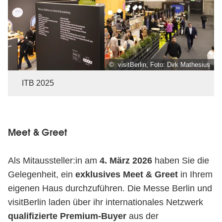
© visitBerlin, Foto: Dirk Mathesius
ITB 2025
Meet
Meet & Greet
&
Greet
Als Mitaussteller:in am
4. März 2026
haben Sie die
Gelegenheit, ein
exklusives Meet & Greet
in Ihrem
eigenen Haus durchzuführen. Die Messe Berlin und
visitBerlin laden über ihr internationales Netzwerk
qualifizierte Premium-Buyer
aus der