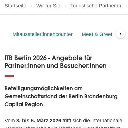
Startseite
Wir für Sie
Touristische Partner:in
›
Mitaussteller:innencounter
Meet & Greet
Ti
ITB Berlin 2026 - Angebote für
Partner:innen und Besucher:innen
Beteiligungsmöglichkeiten am
Gemeinschaftsstand der Berlin Brandenburg
Capital Region
Vom
3. bis 5. März 2026
trifft sich die internationale