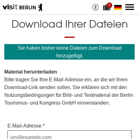
0
A
a
u
k
s
t
Download Ihrer Dateien
w
u
a
e
h
l
l
l
a
e
Sie haben bisher keine Dateien zum Download
n
D
M
a
hinzugefügt.
a
t
t
e
e
i
Material herunterladen
r
a
i
n
Bitte tragen Sie Ihre E-Mail-Adresse ein, an die wir Ihren
a
z
Download-Link senden sollen. Sie erklären sich mit den
l
a
i
h
Nutzungsbedingungen für Bild- und Textmaterial der Berlin
e
l
Tourismus- und Kongress GmbH einverstanden.
n
:
E-Mail-Adresse