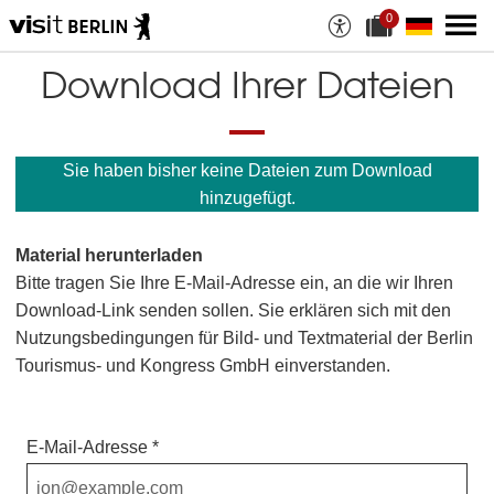
0
A
a
u
k
s
t
Download Ihrer Dateien
w
u
a
e
h
l
l
l
a
e
Sie haben bisher keine Dateien zum Download
n
D
M
a
hinzugefügt.
a
t
t
e
e
i
Material herunterladen
r
a
i
n
Bitte tragen Sie Ihre E-Mail-Adresse ein, an die wir Ihren
a
z
Download-Link senden sollen. Sie erklären sich mit den
l
a
i
h
Nutzungsbedingungen für Bild- und Textmaterial der Berlin
e
l
Tourismus- und Kongress GmbH einverstanden.
n
:
E-Mail-Adresse