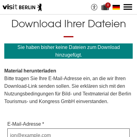
0
A
a
u
k
s
t
Download Ihrer Dateien
w
u
a
e
h
l
l
l
a
e
Sie haben bisher keine Dateien zum Download
n
D
M
a
hinzugefügt.
a
t
t
e
e
i
Material herunterladen
r
a
i
n
Bitte tragen Sie Ihre E-Mail-Adresse ein, an die wir Ihren
a
z
Download-Link senden sollen. Sie erklären sich mit den
l
a
i
h
Nutzungsbedingungen für Bild- und Textmaterial der Berlin
e
l
Tourismus- und Kongress GmbH einverstanden.
n
:
E-Mail-Adresse