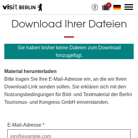
0
A
a
u
k
s
t
Download Ihrer Dateien
w
u
a
e
h
l
l
l
a
e
Sie haben bisher keine Dateien zum Download
n
D
M
a
hinzugefügt.
a
t
t
e
e
i
Material herunterladen
r
a
i
n
Bitte tragen Sie Ihre E-Mail-Adresse ein, an die wir Ihren
a
z
Download-Link senden sollen. Sie erklären sich mit den
l
a
i
h
Nutzungsbedingungen für Bild- und Textmaterial der Berlin
e
l
Tourismus- und Kongress GmbH einverstanden.
n
:
E-Mail-Adresse