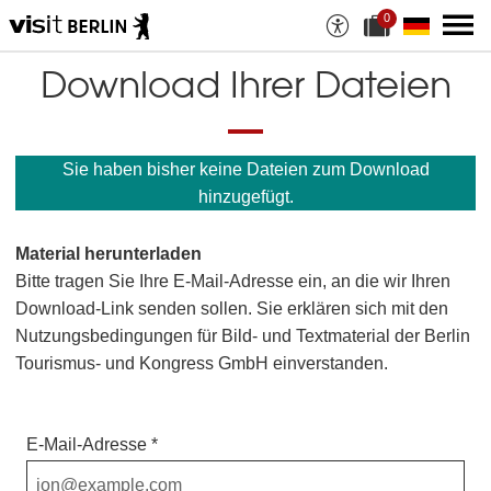
0
A
a
u
k
s
t
Download Ihrer Dateien
w
u
a
e
h
l
l
l
a
e
Sie haben bisher keine Dateien zum Download
n
D
M
a
hinzugefügt.
a
t
t
e
e
i
Material herunterladen
r
a
i
n
Bitte tragen Sie Ihre E-Mail-Adresse ein, an die wir Ihren
a
z
Download-Link senden sollen. Sie erklären sich mit den
l
a
i
h
Nutzungsbedingungen für Bild- und Textmaterial der Berlin
e
l
Tourismus- und Kongress GmbH einverstanden.
n
:
E-Mail-Adresse