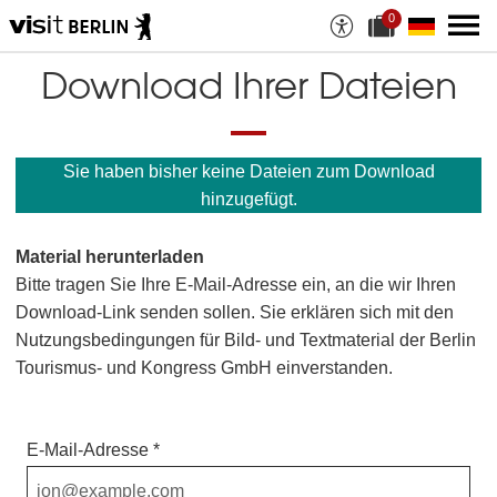
0
A
a
u
k
s
t
Download Ihrer Dateien
w
u
a
e
h
l
l
l
a
e
Sie haben bisher keine Dateien zum Download
n
D
M
a
hinzugefügt.
a
t
t
e
e
i
Material herunterladen
r
a
i
n
Bitte tragen Sie Ihre E-Mail-Adresse ein, an die wir Ihren
a
z
Download-Link senden sollen. Sie erklären sich mit den
l
a
i
h
Nutzungsbedingungen für Bild- und Textmaterial der Berlin
e
l
Tourismus- und Kongress GmbH einverstanden.
n
:
E-Mail-Adresse