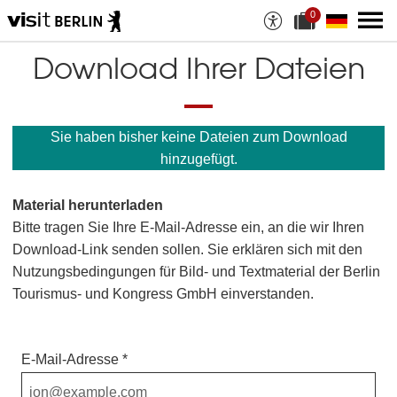
0
A
a
u
k
s
t
Download Ihrer Dateien
w
u
a
e
h
l
l
l
a
e
Sie haben bisher keine Dateien zum Download
n
D
M
a
hinzugefügt.
a
t
t
e
e
i
Material herunterladen
r
a
i
n
Bitte tragen Sie Ihre E-Mail-Adresse ein, an die wir Ihren
a
z
Download-Link senden sollen. Sie erklären sich mit den
l
a
i
h
Nutzungsbedingungen für Bild- und Textmaterial der Berlin
e
l
Tourismus- und Kongress GmbH einverstanden.
n
:
E-Mail-Adresse