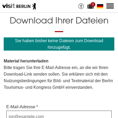
0
A
a
u
k
s
t
Download Ihrer Dateien
w
u
a
e
h
l
l
l
a
e
Sie haben bisher keine Dateien zum Download
n
D
M
a
hinzugefügt.
a
t
t
e
e
i
Material herunterladen
r
a
i
n
Bitte tragen Sie Ihre E-Mail-Adresse ein, an die wir Ihren
a
z
Download-Link senden sollen. Sie erklären sich mit den
l
a
i
h
Nutzungsbedingungen für Bild- und Textmaterial der Berlin
e
l
Tourismus- und Kongress GmbH einverstanden.
n
:
E-Mail-Adresse