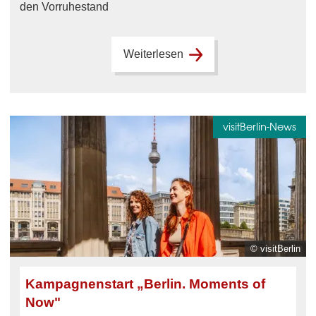
den Vorruhestand
Weiterlesen
visitBerlin-News
© visitBerlin
Kampagnenstart „Berlin. Moments of
Now"