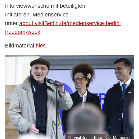
Interviewwünsche mit beteiligten
Initiatoren. Medienservice
unter
about.visitBerlin.de/medienservice-berlin-
freedom-week
Bildmaterial
hier
.
© visitBerlin, Foto: Dirk Mathesius