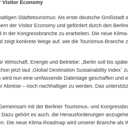
r Visitor Economy
altigen Städtetourismus: Als erste deutsche Großstadt 
 der Visitor Economy und gefördert durch den Berliner S
d in der Kongressbranche zu erarbeiten. Die neue Klima-
nd zeigt konkrete Wege auf, wie die Tourismus-Branche 
ür Wirtschaft, Energie und Betriebe:
„
Berlin soll bis spä
chon jetzt laut ‚Global Destination Sustainability Index´
 wird nun eine umfassende Datenlage geschaffen und ein
 Abreise – noch nachhaltiger zu werden. Das unterstütze
: „Gemeinsam mit der Berliner Tourismus- und Kongressb
st. Dazu gehört es auch, die Herausforderungen anzugeh
. Die neue Klima-Roadmap wird unserer Branche als W