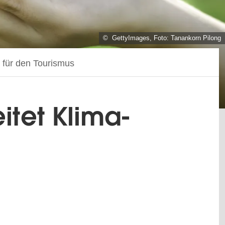
© GettyImages, Foto: Tanankorn Pilong
 für den Tourismus
itet Klima-