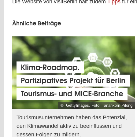
Die Website von visitBerlin hält zudem
Tipps
für ei
Ähnliche Beiträge
Klima-Roadmap.
Partizipatives Projekt für Berlin
Tourismus- und MICE-Branche
© GettyImages, Foto: Tanankorn Pilong
Tourismusunternehmen haben das Potenzial,
den Klimawandel aktiv zu beeinflussen und
dessen Folgen zu mildern.