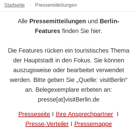
Startseite
Aktuelle Seite:
Pressemitteilungen
Alle
Pressemitteilungen
und
Berlin-
Features
finden Sie hier.
Die Features rücken ein touristisches Thema
der Hauptstadt in den Fokus. Sie können
auszugsweise oder bearbeitet verwendet
werden. Bitte geben Sie „Quelle: visitBerlin“
an. Belegexemplare erbeten an:
presse[at]visitBerlin.de
Presseseite
I
Ihre Ansprechpartner
I
Presse-Verteiler
I
Pressemappe