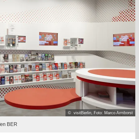
© visitBerlin, Foto: Marco Armborst
afen BER