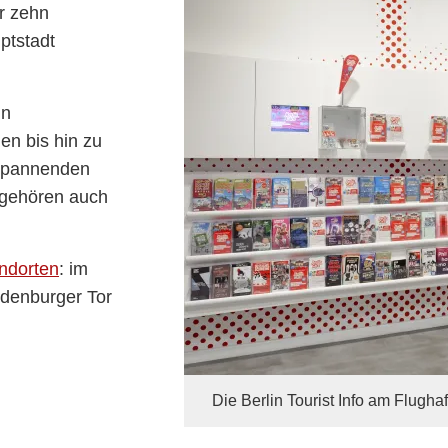
r zehn
ptstadt
in
en bis hin zu
 spannenden
o gehören auch
ndorten
: im
ndenburger Tor
Die Berlin Tourist Info am Flugh