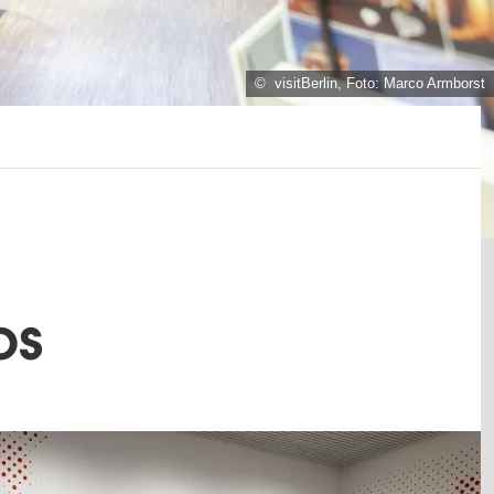
© visitBerlin, Foto: Marco Armborst
os