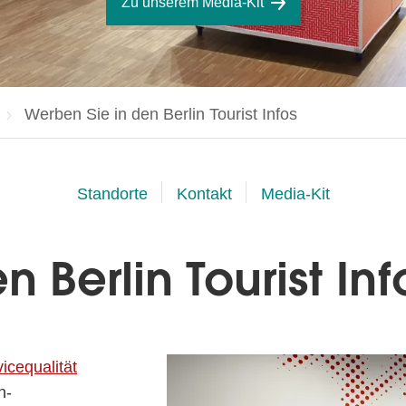
Zu unserem Media-Kit
Aktuelle Seite:
Werben Sie in den Berlin Tourist Infos
Standorte
Kontakt
Media-Kit
 Berlin Tourist Inf
icequalität
n-