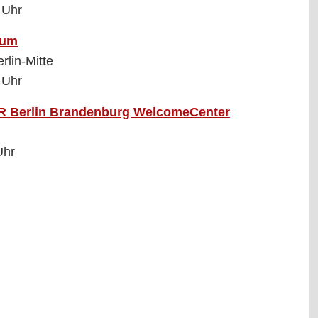
 Uhr
rum
rlin-Mitte
 Uhr
R Berlin Brandenburg WelcomeCenter
Uhr