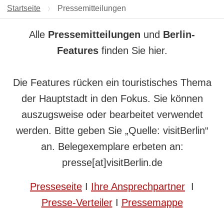
Startseite
Aktuelle Seite:
Pressemitteilungen
Alle
Pressemitteilungen
und
Berlin-
Features
finden Sie hier.
Die Features rücken ein touristisches Thema
der Hauptstadt in den Fokus. Sie können
auszugsweise oder bearbeitet verwendet
werden. Bitte geben Sie „Quelle: visitBerlin“
an. Belegexemplare erbeten an:
presse[at]visitBerlin.de
Presseseite
I
Ihre Ansprechpartner
I
Presse-Verteiler
I
Pressemappe