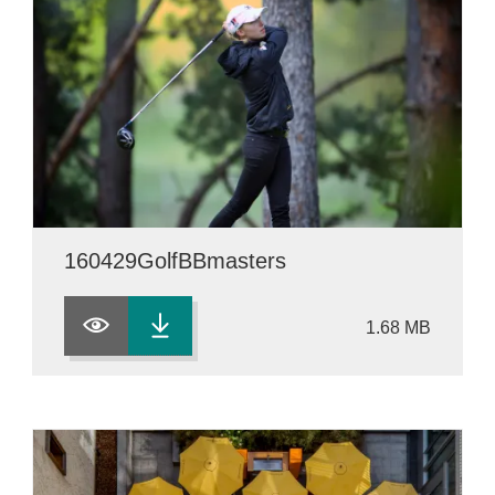
160429GolfBBmasters
1.68 MB