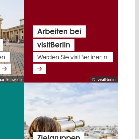
Arbeiten bei
visitBerlin
en
Werden Sie visitBerliner:in!
s
mar Schwelle
© visitBerlin
Zielgruppen