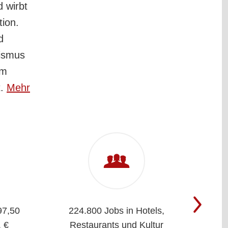
d wirbt
tion.
d
rismus
Im
t.
Mehr
97,50
224.800 Jobs in Hotels,
Cla
. €
Restaurants und Kultur