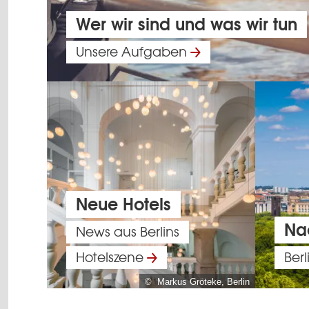
Wer wir sind und was wir tun
Unsere Aufgaben
Neue Hotels
Nac
News aus Berlins
Hotelszene
Berl
© Markus Gröteke, Berlin