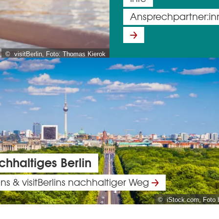
Ansprechpartner:i
© visitBerlin, Foto: Thomas Kierok
hhaltiges Berlin
ins & visitBerlins nachhaltiger Weg
© iStock.com, Foto 