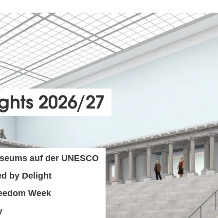
ights 2026/27
useums auf der UNESCO
d by Delight
 Freedom Week
y