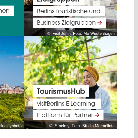
nnen
Berlins touristische und
Business-Zielgruppen
© visitBerlin, Foto: Mo Wüstenhagen
TourismusHub
visitBerlins E-Learning-
Plattform für Partner
bluejayphoto
© Stocksy, Foto: Studio Marmellata