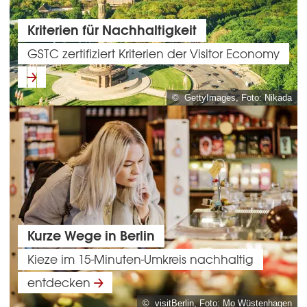
Kriterien für Nachhaltigkeit
GSTC zertifiziert Kriterien der Visitor Economy
© GettyImages, Foto: Nikada
Kurze Wege in Berlin
Kieze im 15-Minuten-Umkreis nachhaltig
entdecken
© visitBerlin, Foto: Mo Wüstenhagen